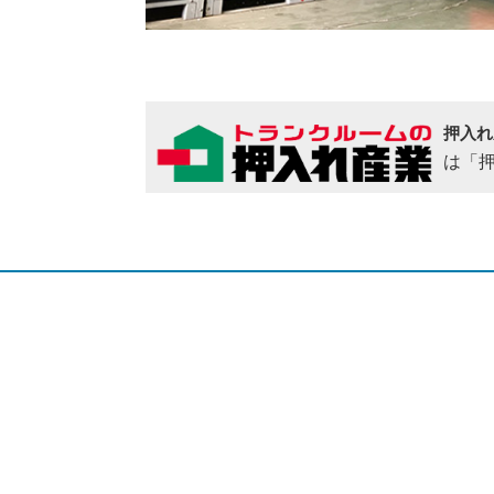
押入れ
は「